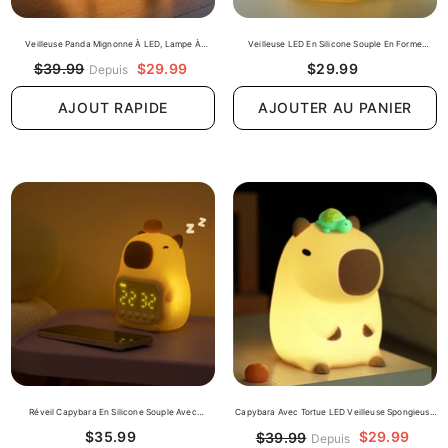
Veilleuse Panda Mignonne À LED, Lampe À
Veilleuse LED En Silicone Souple En Forme
Écraser, Meilleur Cadeau Pour Bébé Et Fille
D'alpaga - Cadeau Idéal Pour Les Enfants Et Les
$29.99
$29.99
$39.99
Depuis
Filles
AJOUTER AU PANIER
AJOUT RAPIDE
Réveil Capybara En Silicone Souple Avec
Capybara Avec Tortue LED Veilleuse Spongieuse
Veilleuse LED - Cadeau Idéal Pour Les Enfants Et
Pour Cadeau Lampe Capybara Rechargeable USB
$35.99
$29.99
$39.99
Depuis
Les Filles