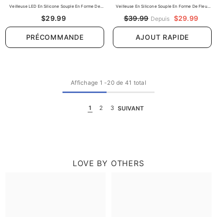
Veilleuse LED En Silicone Souple En Forme De
Veilleuse En Silicone Souple En Forme De Fleur
Chat Heureux – Cadeau Idéal Pour Les Enfants Et
De Capybara – Cadeau Idéal Pour Les Enfants Et
$29.99
$29.99
$39.99
Depuis
Les Filles
Les Filles
PRÉCOMMANDE
AJOUT RAPIDE
Affichage
1
-
20
de 41 total
1
2
3
SUIVANT
LOVE BY OTHERS