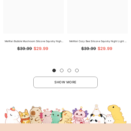
MeWaii Bubble Mushroom Silicone Squishy Night
MeWaii Cozy Bee Silicone Squishy Night Light -
Light - Perfect Gift For Kids And Girls
Perfect Gift For Kids And Girls
$39.99
$29.99
$39.99
$29.99
SHOW MORE