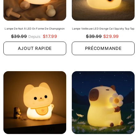
Lampe De Nuit À LED En Forme De Champignon
Lampe Veilleuse LED Orange Cat Squishy Tap Tap
$17.99
$39.99
$29.99
$39.99
Depuis
PRÉCOMMANDE
AJOUT RAPIDE