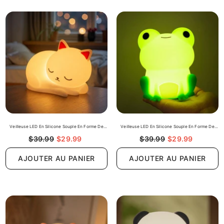
Veilleuse LED En Silicone Souple En Forme De
Veilleuse LED En Silicone Souple En Forme De
Chat Qui Fait La Sieste – Cadeau Idéal Pour Les
Grenouille Particulière – Cadeau Idéal Pour Les
$39.99
$29.99
$39.99
$29.99
Enfants Et Les Filles
Enfants Et Les Filles
AJOUTER AU PANIER
AJOUTER AU PANIER