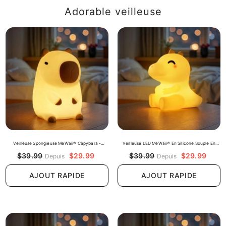
Adorable veilleuse
Veilleuse Spongieuse MeWaii® Capybara -
Veilleuse LED MeWaii® En Silicone Souple En
Cadeau Parfait 🎁
Forme De Dinosaure – Cadeau Idéal Pour Les
$29.99
$29.99
$39.99
$39.99
Depuis
Depuis
Enfants Et Les Filles
AJOUT RAPIDE
AJOUT RAPIDE