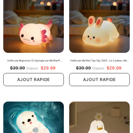
Veilleuse Mignonne Et Spongieuse MeWaii®
Veilleuse MeWaii Tap Tap 2025 : Le Cadeau Idéal
Axolotl - Cadeau Parfait 🎁
Pour Les Filles Et Les Enfants
$29.99
$29.99
$39.99
$39.99
Depuis
Depuis
AJOUT RAPIDE
AJOUT RAPIDE