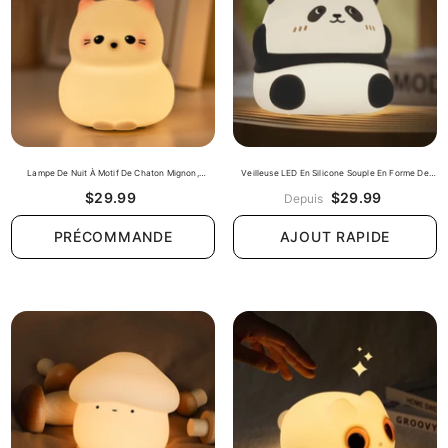
Lampe De Nuit À Motif De Chaton Mignon,
Veilleuse LED En Silicone Souple En Forme De
Meilleur Cadeau Pour Bébé Et Fille
Panda Kawaii - Cadeau Idéal
$29.99
$29.99
Depuis
PRÉCOMMANDE
AJOUT RAPIDE