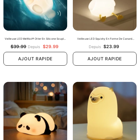
Veilleuse LED MeWaii® Otter En Silicone Souple,
Veilleuse LED Squishy En Forme De Canard
Édition Limitée – Lampe À Robinet, Cadeau Idéal
Mignon, Lampe De Canard Rechargeable Par USB,
$29.99
$23.99
$39.99
Depuis
Depuis
Pour Enfants Et Filles
Cadeau
AJOUT RAPIDE
AJOUT RAPIDE